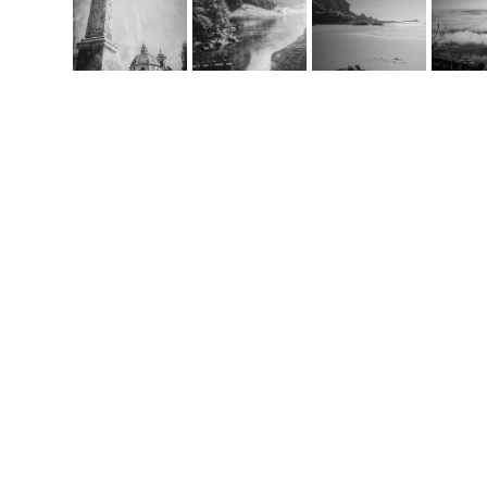
Co
m
handcrafted websit