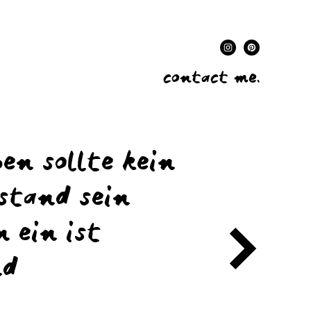
contact me.
en sollte kein
ustand sein
n ein ist
nd