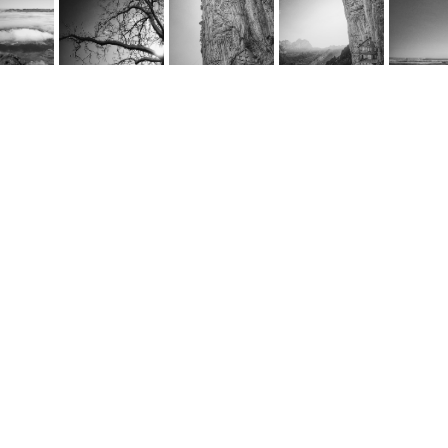
rnel Schwarz
e
@cornel-schwarz.ch
e by fourelements.ch