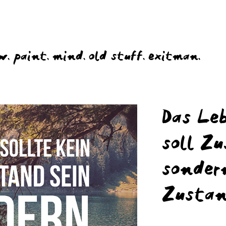
w.
paint.
mind.
old stuff.
exitman.
Das Leb
soll Z
sonder
Zusta