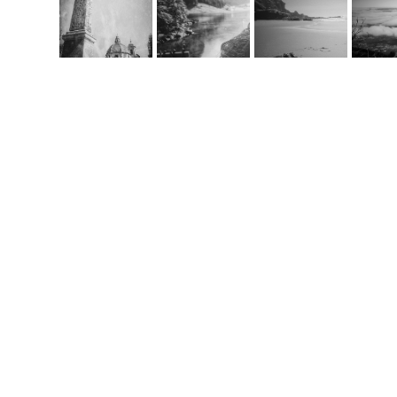
Co
m
handcrafted websit