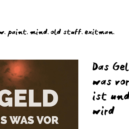
w.
paint.
mind.
old stuff.
exitman.
Das Ge
was vo
ist un
wird