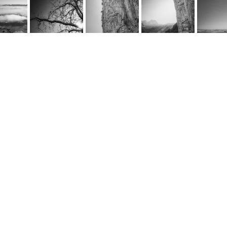
rnel Schwarz
e
@cornel-schwarz.ch
e by fourelements.ch